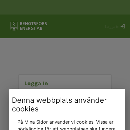
Logga in
login
Logga in
help_outlined
Denna webbplats använder
Hjälp mig att logga in
cookies
På Mina Sidor använder vi cookies. Vissa är
nödvändiga för att webbplatsen ska fungera